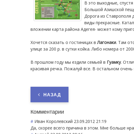
В это выходные, спустя
Большой Азишской пеще
Дорога из Ставрополя д
виды прекрасные. Катал
вложении карта района Адегея- может кому приго
Хочется сказать о гостиницах в
Лагонаки
. Там от
улице за 200 р. в сутки койка. Либо номера от 20
В прошлом году мы ездили семьей в
Гуамку
. Отл
красивая речка. Пожалуй все. В остальном очень
НАЗАД
Комментарии
#
Иван Королевский
23.09.2012 21:19
Да, скорее всего причина в этом. Мне больше нра