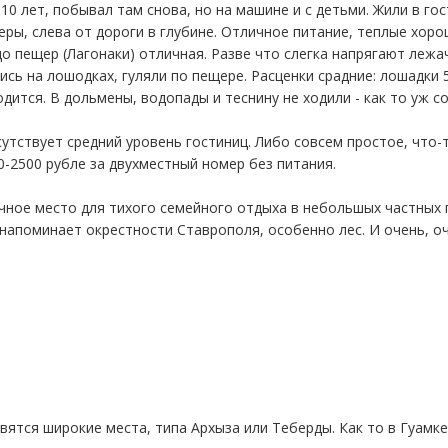
 10 лет, побывал там снова, но на машине и с детьми. Жили в го
ры, слева от дороги в глубине. Отличное питание, теплые хоро
о пещер (Лагонаки) отличная. Разве что слегка напрягают лежа
ись на лошодках, гуляли по пещере. Расценки срадние: лошадки 
дится. В дольмены, водопады и теснину не ходили - как то уж с
сутствует средний уровень гостиниц. Либо совсем простое, что
00-2500 рубле за двухместный номер без питания.
ичное место для тихого семейного отдыха в небольшых частных 
 напоминает окрестности Ставрополя, особенно лес. И очень, о
вятся широкие места, типа Архыза или Теберды. Как то в Гуамке 