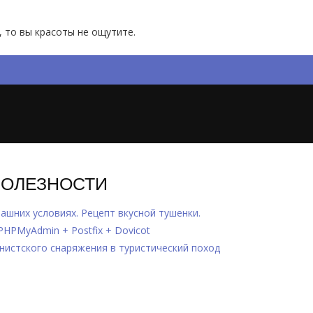
, то вы красоты не ощутите.
ПОЛЕЗНОСТИ
ашних условиях. Рецепт вкусной тушенки.
 PHPMyAdmin + Postfix + Dovicot
инистского снаряжения в туристический поход