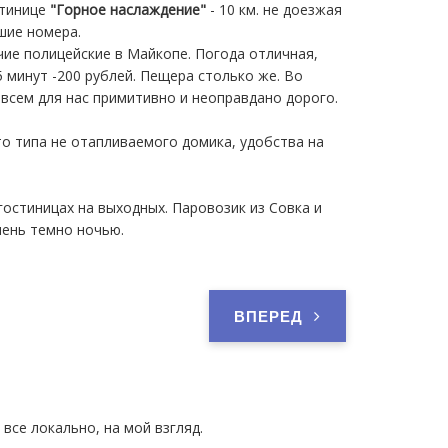
стинице
"Горное наслаждение"
- 10 км. не доезжая
шие номера.
чие полицейские в Майкопе. Погода отличная,
5 минут -200 рублей. Пещера столько же. Во
овсем для нас примитивно и неоправдано дорого.
-то типа не отапливаемого домика, удобства на
гостиницах на выходных. Паровозик из Совка и
чень темно ночью.
ВПЕРЕД
все локально, на мой взгляд.