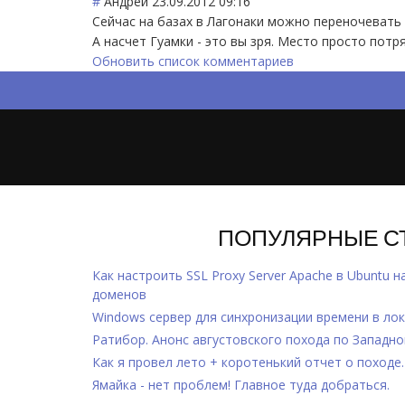
#
Андрей
23.09.2012 09:16
Сейчас на базах в Лагонаки можно переночевать и
А насчет Гуамки - это вы зря. Место просто потр
Обновить список комментариев
ПОПУЛЯРНЫЕ С
Как настроить SSL Proxy Server Apache в Ubuntu н
доменов
Windows cервер для синхронизации времени в лок
Ратибор. Анонс августовского похода по Западно
Как я провел лето + коротенький отчет о походе.
Ямайка - нет проблем! Главное туда добраться.