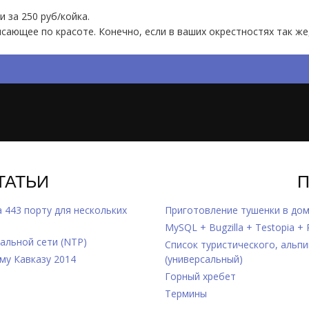
 за 250 руб/койка.
ясающее по красоте. Конечно, если в ваших окрестностях так же
ТАТЬИ
а 443 порту для нескольких
Приготовление тушенки в дом
MySQL + Bugzilla + Testopia +
альной сети (NTP)
Список туристического, альп
му Кавказу 2014
(универсальный)
Горный хребет
Термины