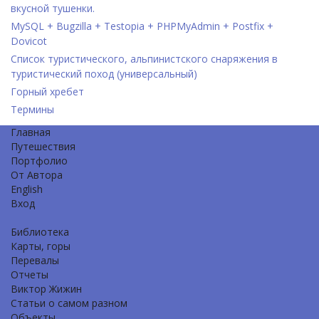
вкусной тушенки.
MySQL + Bugzilla + Testopia + PHPMyAdmin + Postfix +
Dovicot
Список туристического, альпинистского снаряжения в
туристический поход (универсальный)
Горный хребет
Термины
Главная
Путешествия
Портфолио
От Автора
English
Вход
Библиотека
Карты, горы
Перевалы
Отчеты
Виктор Жижин
Статьи о самом разном
Объекты