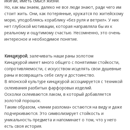
икигай, иметь смысл жизни.
Но, как мы знаем, далеко не все люди знают, ради чего им
стоит жить. Они, как потерянные, кружатся по житейскому
морю, уподобляясь кораблику «без руля и ветрил». У них
нет глубокой мотивации, которая направляла бы их к
реальному и ощутимому счастью. Несомненно, это очень
интересное и необходимое понятие.
Кинцукурой
, залечивать наши раны золотом
Кинцукурой имеет много общего с понятиями стойкости,
сопротивляемости, с искусством исцелять свои душевные
раны и возвращать себе силу и достоинство.
В японской культуре кинцукурой ассоциируется с техникой
склеивания разбитых фарфоровых изделий.
Осколки склеиваются лаком, в который добавляется
золотой порошок.
Таким образом, «линии разлома» остаются на виду и даже
подчеркиваются. Это символизирует стойкость и
уникальность предмета и напоминает о том, что у него
есть своя история.