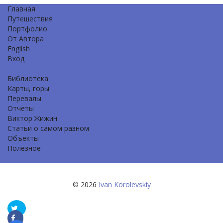
Главная
Путешествия
Портфолио
От Автора
English
Вход
Библиотека
Карты, горы
Перевалы
Отчеты
Виктор Жижин
Статьи о самом разном
Объекты
Полезное
© 2026
Ivan Korolevskiy