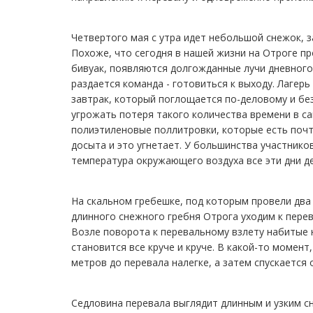
Четвертого мая с утра идет небольшой снежок, з
Похоже, что сегодня в нашей жизни на Отроге п
бивуак, появляются долгожданные лучи дневного 
раздается команда - готовиться к выходу. Лагер
завтрак, который поглощается по-деловому и бе
угрожать потеря такого количества времени в с
полиэтиленовые поллитровки, которые есть почт
досыта и это угнетает. У большинства участников
температура окружающего воздуха все эти дни д
На скальном гребешке, под которым провели два
длинного снежного гребня Отрога уходим к перев
Возле поворота к перевальному взлету набитые 
становится все круче и круче. В какой-то момен
метров до перевала налегке, а затем спускается 
Седловина перевала выглядит длинным и узким с