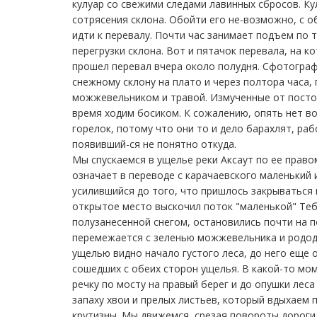
кулуар со свежими следами лавинных сбросов. К
сотрясения склона. Обойти его не-возможно, с об
идти к перевалу. Почти час занимает подъем по 
перегрузки склона. Вот и пятачок перевала, на ко
прошел перевал вчера около полудня. Сфотогра
снежному склону на плато и через полтора часа
можжевельником и травой. Измученные от постоя
время ходим босиком. К сожалению, опять нет во
горелок, потому что они то и дело барахлят, раб
появивший-ся не понятно откуда.
Мы спускаемся в ущелье реки Аксаут по ее правом
означает в переводе с карачаевского маленький 
усилившийся до того, что пришлось закрываться 
открытое место выскочил поток "маленькой" Тебе
полузанесенной снегом, остановились почти на п
перемежается с зеленью можжевельника и рододе
ущелью видно начало густого леса, до него еще
сошедших с обеих сторон ущелья. В какой-то мом
речку по мосту на правый берег и до опушки лес
запаху хвои и прелых листьев, который вдыхаем 
крутизны. Мы движемся, срезая повороты дороги