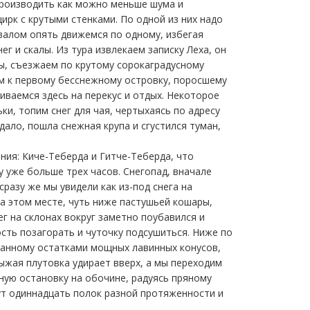
производить как можно меньше шума и
ирк с крутыми стенками. По одной из них надо
евалом опять движемся по одному, избегая
ег и скалы. Из тура извлекаем записку Леха, он
ы, съезжаем по крутому сорокаградусному
им к первому бесснежному островку, поросшему
ваемся здесь на перекус и отдых. Некоторое
ки, топим снег для чая, чертыхаясь по адресу
дало, пошла снежная крупа и сгустился туман,
ания: Киче-Теберда и Гитче-Теберда, что
у уже больше трех часов. Снегопад, вначале
разу же мы увидели как из-под снега на
а этом месте, чуть ниже пастушьей кошары,
г на склонах вокруг заметно поубавился и
ть позагорать и чуточку подсушиться. Ниже по
ованному остатками мощных лавинных конусов,
ыжая плутовка удирает вверх, а мы переходим
ную остановку на обочине, радуясь пряному
тут одиннадцать полок разной протяженности и