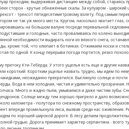
улуар проходим, выдерживая дистанцию между собой, стараясь 
еих сторон - крутые обнаженные скалы. За кулуаром - широкий ц
трехсот - трехсот пятидесятиметровому взлету. Под самым пер
тором не так уж много места. Кругом, насколько хватает глаз, сн
фировавшись на большом валуне посреди перевальной седловин
, подуставшие и голодные, часто проваливаясь по колено выход
нной необходимости выдирать ноги из вязкого снега, останавли
ды, кроме той, что хлюпает в ботинках. Отжимаем носки и стель
отая по одной. К концу перерыва погода портится, резко похоло
у притоку Кти-Теберда. У этого ущелья есть еще и другие назв
или короткий. Коротким ущелье назвать трудно, мы идем по нем
накидками, неожиданно прекратился. Выглянуло солнце и почти с
рды. Вода в нем холодная, чистая и удивительно прозрачная. Н
олчаса. Много и жадно пьем, умываемся и даже чистим зубы. Сне
ндронов. Солнце между тем хорошо пригрело и дало возможнос
 около километра - полутора по снежному пространству, образ
ент впереди промелькнула лиса, вызвав среди нас оживление. Р
а идем по хорошей широкой дороге. В лесу делаем продолжитель
полной грудью. Дорога принимает характер серпантина - всего 
 по лесным тропинкам.