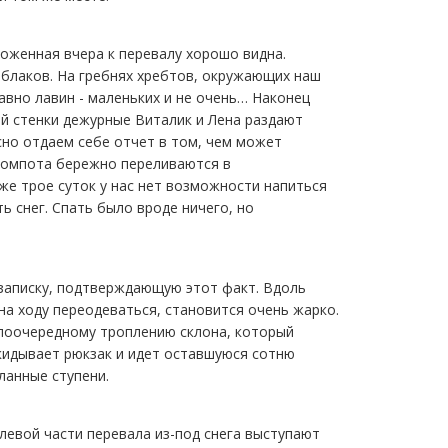
ложенная вчера к перевалу хорошо видна.
облаков. На гребнях хребтов, окружающих наш
авно лавин - маленьких и не очень… Наконец
ой стенки дежурные Виталик и Лена раздают
сно отдаем себе отчет в том, чем может
 компота бережно переливаются в
же трое суток у нас нет возможности напиться
ь снег. Спать было вроде ничего, но
 записку, подтверждающую этот факт. Вдоль
на ходу переодеваться, становится очень жарко.
 поочередному троплению склона, который
скидывает рюкзак и идет оставшуюся сотню
ланные ступени.
левой части перевала из-под снега выступают