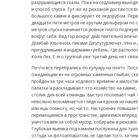
разрушающиеся скалы. Пока на седловину выходя
и способ спуска. Тут же из рюкзаков достаются 
большого камня и фиксируют ее ледорубом. Первы
двадцати пяти метров не крутым дюльфером по ск
метров спуска начинается ровное плато подперев
вокруг себя. Вид гор вокруг действительно впеч
Домбай-Ульгеном, пиками Джугутурлючат, Инэ и д
причудливыми жандармами гребень, где располож
Коля Лех. С его группой уже третий день нет свя
Почти все перебрались по кулуару на плато. Пос
ожидающим их на огромных каменных глыбах, скат
пройден за три часа ходового времени и милости
палатки и раскладывают это хозяйство на камне,
столик для всей команды. Быстро поспевает чай.
невольно вспоминается глядя на едоков из нашей
или ешь помногу, но часто. Настроение повышает
перемещаемся в пространстве, движемся вперед 
уничтожаем за собой мусор, собираем в рюкзаки
Глубокая выемка под камнем послужила для туал
оттуда за фотоаппаратом, не сделав того, за ч