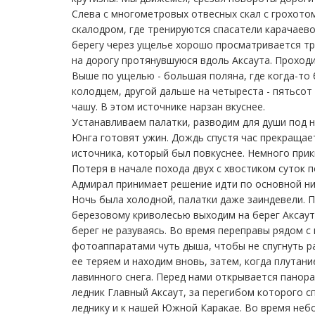
Слева с многометровых отвесных скал с грохотом
скалодром, где тренируются спасатели карачаево
берегу через ущелье хорошо просматривается тро
на дорогу протянувшуюся вдоль Аксаута. Проходи
Выше по ущелью - большая поляна, где когда-то б
колодцем, другой дальше на четыреста - пятьсот
чашу. В этом источнике нарзан вкуснее.
Устанавливаем палатки, разводим для души под 
Юнга готовят ужин. Дождь спустя час прекращае
источника, который был повкуснее. Немного при
Потеря в начале похода двух с хвостиком суток 
Адмирал принимает решение идти по основной нит
Ночь была холодной, палатки даже заиндевели. П
березовому криволесью выходим на берег Аксаута
берег не разуваясь. Во время переправы рядом с
фотоаппаратами чуть дыша, чтобы не спугнуть р
ее теряем и находим вновь, затем, когда плутан
лавинного снега. Перед нами открывается панор
ледник Главный Аксаут, за перегибом которого с
леднику и к нашей Южной Каракае. Во время небо