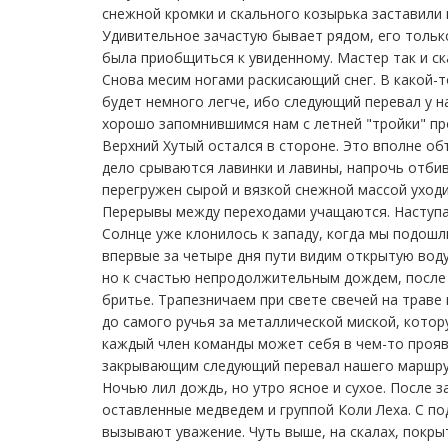
снежной кромки и скального козырька заставили 
Удивительное зачастую бывает рядом, его только
была приобщиться к увиденному. Мастер так и ск
Снова месим ногами раскисающий снег. В какой-т
будет немного легче, ибо следующий перевал у н
хорошо запомнившимся нам с летней "тройки" пр
Верхний Хутый остался в стороне. Это вполне об
дело срываются лавинки и лавины, напрочь отбив
перегружен сырой и вязкой снежной массой уходи
Перерывы между переходами учащаются. Наступа
Солнце уже клонилось к западу, когда мы подошли
впервые за четыре дня пути видим открытую воду
но к счастью непродолжительным дождем, после 
бритье. Трапезничаем при свете свечей на трав
до самого ручья за металлической миской, котор
каждый член команды может себя в чем-то прояв
закрывающим следующий перевал нашего маршру
Ночью лил дождь, но утро ясное и сухое. После
оставленные медведем и группой Коли Леха. С п
вызывают уважение. Чуть выше, на скалах, покры