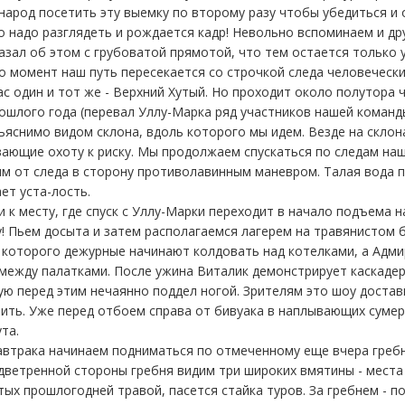
народ посетить эту выемку по второму разу чтобы убедиться и
 надо разглядеть и рождается кадр! Невольно вспоминаем и др
азал об этом с грубоватой прямотой, что тем остается только у
о момент наш путь пересекается со строчкой следа человечески
ас один и тот же - Верхний Хутый. Но проходит около полутора 
ошлого года (перевал Уллу-Марка ряд участников нашей команд
ъяснимо видом склона, вдоль которого мы идем. Везде на склона
ающие охоту к риску. Мы продолжаем спускаться по следам наш
м от следа в сторону противолавинным маневром. Талая вода п
ет уста-лость.
 к месту, где спуск с Уллу-Марки переходит в начало подъема н
! Пьем досыта и затем располагаемся лагерем на травянистом б
которого дежурные начинают колдовать над котелками, а Адми
е между палатками. После ужина Виталик демонстрирует каскаде
ую перед этим нечаянно поддел ногой. Зрителям это шоу достави
ить. Уже перед отбоем справа от бивуака в наплывающих сумер
та.
 завтрака начинаем подниматься по отмеченному еще вчера греб
одветренной стороны гребня видим три широких вмятины - места
тых прошлогодней травой, пасется стайка туров. За гребнем - п