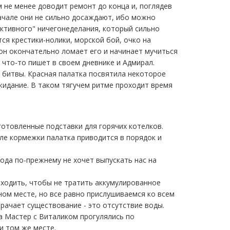
м не менее доводит ремонт до конца и, поглядев
начале они не сильно досаждают, ибо можно
активного" ничегонеделания, который сильно
ся крестики-нолики, морской бой, очко на
, он окончательно ломает его и начинает мучиться
что-то пишет в своем дневнике и Адмирал.
 битвы. Красная палатка посвятила некоторое
жидание. В таком тягучем ритме проходит время
готовленные подставки для горячих котелков.
ле кормежки палатка приводится в порядок и
ода по-прежнему не хочет выпускать нас на
ыходить, чтобы не тратить аккумулированное
ном месте, но все равно прислушиваемся ко всем
мрачает существование - это отсутствие воды.
а Мастер с Виталиком прогулялись по
и том же месте.