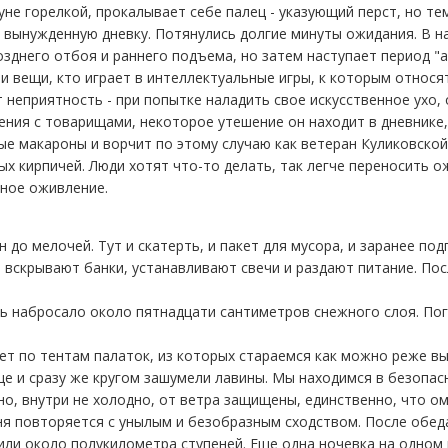
уне горелкой, прокалывает себе палец - указующий перст, но те
т вынужденную дневку. Потянулись долгие минуты ожидания. В 
зднего отбоя и раннего подъема, но затем наступает период "
и вещи, кто играет в интеллектуальные игры, к которым относят
ит неприятность - при попытке наладить свое искусственное ухо
ния с товарищами, некоторое утешение он находит в дневнике, 
ые макароны и ворчит по этому случаю как ветеран Куликовской
х кирпичей. Люди хотят что-то делать, так легче переносить о
тное оживление.
до мелочей. Тут и скатерть, и пакет для мусора, и заранее под
 вскрывают банки, устанавливают свечи и раздают питание. Пос
ть набросало около пятнадцати сантиметров снежного слоя. Пог
ет по тентам палаток, из которых стараемся как можно реже в
це и сразу же кругом зашумели лавины. Мы находимся в безопас
но, внутри не холодно, от ветра защищены, единственно, что о
ня повторяется с унылым и безобразным сходством. После обед
ли около полукилометра ступеней. Еще одна ночевка на одном 