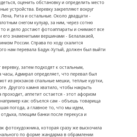
ядеться, оценить обстановку и определить место
зные устройства. Веревку закрепляют вокруг
Лена, Рита и остальные. Около двадцати -
лотным снегом кулуар, за ним, через сотню
а то и дело достают фотоаппараты и снимают все
ми его знаменитыми вершинами - Белалакаей,
инизм России. Справа по ходу скалится
ого нам перевала Бадук-Хутый, должен был выйти
 веревку, затем подходят к остальным,
а часы, Адмирал определяет, что перевал был
ают из рюкзаков спальные мешки, теплые куртки,
оге. Другого камня хватило, чтобы накрыть
а проходит, аппетит остается - этот афоризм
 например как: объелся сам - объешь товарища
шая погода, а главное то, что мы идем,
 отдыха, плющим банки после перекуса и
как фотохудожника, которая сразу же выскочила
гинального по форме жандарма в обрамлении