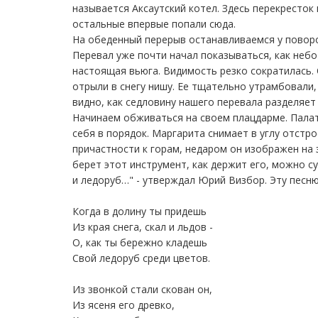
называется Аксаутский котел. Здесь перекресток
остальные впервые попали сюда.
На обеденный перерыв останавливаемся у поворо
Перевал уже почти начал показываться, как неб
настоящая вьюга. Видимость резко сократилась.
отрыли в снегу нишу. Ее тщательно утрамбовали,
видно, как седловину нашего перевала разделяет
Начинаем обживаться на своем плацдарме. Палат
себя в порядок. Маргарита снимает в углу отстр
причастности к горам, недаром он изображен на з
берет этот инструмент, как держит его, можно су
и ледоруб…" - утверждал Юрий Визбор. Эту песн
Когда в долину ты придешь
Из края снега, скал и льдов -
О, как ты бережно кладешь
Свой ледоруб среди цветов.
Из звонкой стали скован он,
Из ясеня его древко,