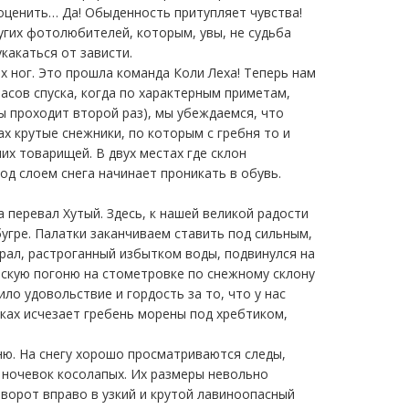
 оценить… Да! Обыденность притупляет чувства!
угих фотолюбителей, которым, увы, не судьба
какаться от зависти.
х ног. Это прошла команда Коли Леха! Теперь нам
часов спуска, когда по характерным приметам,
ы проходит второй раз), мы убеждаемся, что
х крутые снежники, по которым с гребня то и
их товарищей. В двух местах где склон
од слоем снега начинает проникать в обувь.
а перевал Хутый. Здесь, к нашей великой радости
угре. Палатки заканчиваем ставить под сильным,
рал, растроганный избытком воды, подвинулся на
рскую погоню на стометровке по снежному склону
ло удовольствие и гордость за то, что у нас
ках исчезает гребень морены под хребтиком,
ню. На снегу хорошо просматриваются следы,
 ночевок косолапых. Их размеры невольно
оворот вправо в узкий и крутой лавиноопасный