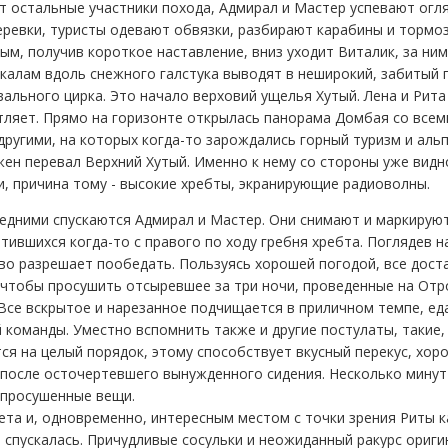
т остальные участники похода, Адмирал и Мастер успевают огл
веревки, туристы одевают обвязки, разбирают карабины и тормо
м, получив короткое наставление, вниз уходит Виталик, за ним 
алам вдоль снежного галстука выводят в неширокий, забитый п
ального цирка. Это начало верховий ущелья Хутый. Лена и Рит
атляет. Прямо на горизонте открылась панорама Домбая со все
ругими, на которых когда-то зарождались горный туризм и альп
ен перевал Верхний Хутый. Именно к нему со стороны уже видн
зи, причина тому - высокие хребты, экранирующие радиоволны.
ледними спускаются Адмирал и Мастер. Они снимают и маркируют
ившихся когда-то с правого по ходу гребня хребта. Поглядев н
во разрешает пообедать. Пользуясь хорошей погодой, все дост
 чтобы просушить отсыревшее за три ночи, проведенные на Отр
 Все вскрытое и нарезанное подчищается в приличном темпе, ед
 команды. Уместно вспомнить также и другие постулаты, такие,
ся на целый порядок, этому способствует вкусный перекус, хоро
после осточертевшего вынужденного сидения. Несколько минут
 просушенные вещи.
ета и, одновременно, интересным местом с точки зрения Риты 
ем спускалась. Причудливые сосульки и неожиданный ракурс ори