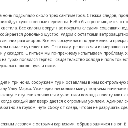
а ночь подсыпало около трех сантиметров. Стежка следов, про
роизойдут существенные перемены. Небо быстро очищается от 
светила. Все склоны вокруг нас покрыты следами сошедших нед
ь собирается довольно шустро. Рядом с остатками ветрозащитн
з лишних разговоров. Все мы соскучились по движению и прекра
амом начале путешествия. Остатки утреннего чая и вчерашнего
и у каждого. С питьем мы по-прежнему испытываем проблему. У
 на губах появился герпес - свидетельство холода и попыток ест
ержалась около нуля и ниже.
 дня и три ночи, сооружаем тур и оставляем в нем контрольную
алу Уллу-Марка. Уже через несколько минут подъема начинаем 
накануне ступени кончаются и участники команды приступают к
т, когда каждый шаг вверх дается с огромным усилием, Адмирал 
обратно за грузом, чуть сбоку от следа, чтобы не разрушать сде
нежным лезвием с острыми карнизами, обрывающимися на юг. В 