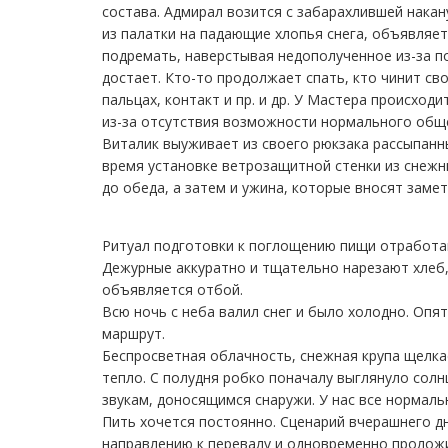
состава. Адмирал возится с забарахлившей накан
из палатки на падающие хлопья снега, объявляе
подремать, наверстывая недополученное из-за по
достает. Кто-то продолжает спать, кто чинит сво
пальцах, контакт и пр. и др. У Мастера происход
из-за отсутствия возможности нормального обще
Виталик выуживает из своего рюкзака рассыпанн
время установке ветрозащитной стенки из снежны
до обеда, а затем и ужина, которые вносят заме
Ритуал подготовки к поглощению пищи отработан 
Дежурные аккуратно и тщательно нарезают хлеб,
объявляется отбой.
Всю ночь с неба валил снег и было холодно. Опя
маршрут.
Беспросветная облачность, снежная крупа щелка
тепло. С полудня робко поначалу выглянуло солн
звукам, доносящимся снаружи. У нас все нормаль
Пить хочется постоянно. Сценарий вчерашнего д
направлению к перевалу и одновременно проложи