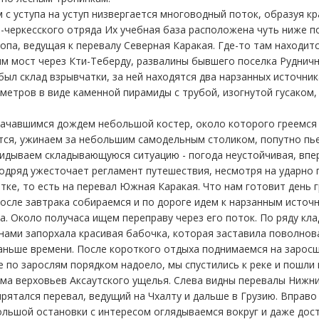
 с уступа на уступ низвергается многоводный поток, образуя кр
-черкесского отряда Их учебная база расположена чуть ниже по
па, ведущая к перевалу Северная Каракая. Где-то там находитс
м мост через Кти-Теберду, развалины бывшего поселка Рудничн
ыл склад взрывчатки, за ней находятся два нарзанных источника.
 метров в виде каменной пирамиды с трубой, изогнутой гусаком
начавшимся дождем небольшой костер, около которого греемся и
тся, ужинаем за небольшим самодельным столиком, попутно пье
кидываем складывающуюся ситуацию - погода неустойчивая, впе
подряд ужесточает регламент путешествия, несмотря на ударно
ке, то есть на перевал Южная Каракая. Что нам готовит день г
осле завтрака собираемся и по дороге идем к нарзанным источн
. Около получаса ищем переправу через его поток. По ряду кла
 нами запорхала красивая бабочка, которая заставила поволнова
аньше времени. После короткого отдыха поднимаемся на зарос
ие по зарослям порядком надоело, мы спустились к реке и пошли
ама верховьев Аксаутского ущелья. Слева видны перевалы Нижни
прятался перевал, ведущий на Чхалту и дальше в Грузию. Вправ
льшой остановки с интересом оглядываемся вокруг и даже доста