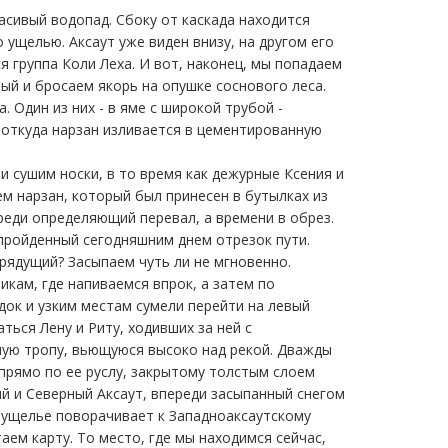
асивый водопад. Сбоку от каскада находится
 ущелью. Аксаут уже виден внизу, на другом его
я группа Коли Леха. И вот, наконец, мы попадаем
ый и бросаем якорь на опушке соснового леса.
 Один из них - в яме с широкой трубой -
, откуда нарзан изливается в цементированную
 сушим носки, в то время как дежурные Ксения и
м нарзан, который был принесен в бутылках из
реди определяющий перевал, а времени в обрез.
 пройденный сегодняшним днем отрезок пути.
рядущий? Засыпаем чуть ли не мгновенно.
икам, где напиваемся впрок, а затем по
док и узким местам сумели перейти на левый
ться Лену и Риту, ходивших за ней с
шую тропу, вьющуюся высоко над рекой. Дважды
 прямо по ее руслу, закрытому толстым слоем
й и Северный Аксаут, впереди засыпанный снегом
о ущелье поворачивает к Западноаксаутскому
ем карту. То место, где мы находимся сейчас,