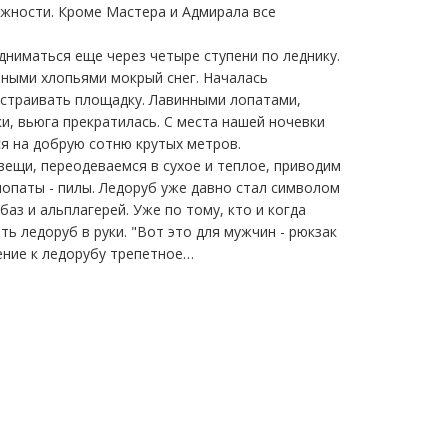
ожности. Кроме Мастера и Адмирала все
ниматься еще через четыре ступени по леднику.
пными хлопьями мокрый снег. Началась
устраивать площадку. Лавинными лопатами,
ки, вьюга прекратилась. С места нашей ночевки
ся на добрую сотню крутых метров.
ещи, переодеваемся в сухое и теплое, приводим
лопаты - пилы. Ледоруб уже давно стал символом
аз и альплагерей. Уже по тому, кто и когда
ть ледоруб в руки. "Вот это для мужчин - рюкзак
ение к ледорубу трепетное…