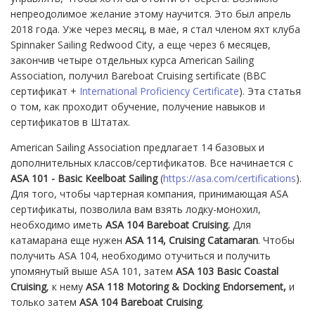
непреодолимое желание этому научится. Это был апрель
2018 года. Уже через месяц, в мае, я стал членом яхт клуба
Spinnaker Sailing Redwood City, а еще через 6 месяцев,
закончив четыре отдельных курса American Sailing
Association, получил Bareboat Cruising sertificate (BBC
сертификат +
International Proficiency Certificate
). Эта статья
о том, как проходит обучение, получение навыков и
сертификатов в Штатах.
American Sailing Association предлагает 14 базовых и
дополнительных классов/сертификатов. Все начинается с
ASA 101 - Basic Keelboat Sailing
(
https://asa.com/certifications
).
Для того, чтобы чартерная компания, принимающая ASA
сертификаты, позволила вам взять лодку-монохил,
необходимо иметь
ASA 104 Bareboat Cruising.
Для
катамарана еще нужен
ASA 114, Cruising Catamaran
. Чтобы
получить ASA 104, необходимо отучиться и получить
упомянутый выше ASA 101, затем
ASA 103 Basic Coastal
Cruising
, к нему
ASA 118 Motoring & Docking Endorsement,
и
только затем
ASA 104 Bareboat Cruising
.