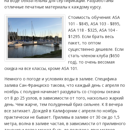
на воде обязательны для сертификации. Разработаны
отличные печатные материалы к каждому курсу.
Стоимость обучения: ASA
101 - $845, ASA 103 - $895,
ASA 118 - $325, ASA 104 -
$1295. Если брать весь
пакет, то оптом
существенно дешевле. Если
стать членом клуба ($650
год), то очень весомая
скидка на все классы, кроме ASA 101.
Немного о погоде и условиях воды в заливе. Специфика
залива Сан-Франциско такова, что каждый день с апреля по
ноябрь с полудня начинает раздувать со стороны океана
от 8 до 25 узлов, в зависимости от того, насколько жаркий
день. Чем жарче, тем полуденный бриз сильнее. К 8 вечера
все затихает. Дождей в Калифорнии с апреля по ноябрь
практически не бывает. Приливы в заливе от 30 см до 1,5
метра, волна в заливе частая, в зависимости от приливного
течения и ветра может быть до полутора-двух метров