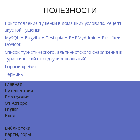
ПОЛЕЗНОСТИ
Приготовление тушенки в домашних условиях. Рецепт
вкусной тушенки.
MySQL + Bugzilla + Testopia + PHPMyAdmin + Postfix +
Dovicot
Список туристического, альпинистского снаряжения в
туристический поход (универсальный)
Горный хребет
Термины
Главная
Путешествия
Портфолио
От Автора
English
Вход
Библиотека
Карты, горы