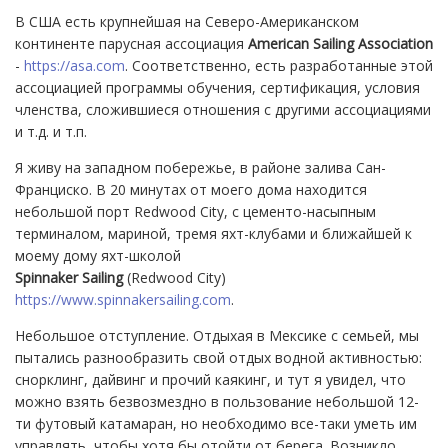
В США есть крупнейшая на Северо-Американском
континенте парусная ассоциация
American Sailing Association
-
https://asa.com
. Соответственно, есть разработанные этой
ассоциацией программы обучения, сертификация, условия
членства, сложившиеся отношения с другими ассоциациями
и т.д. и т.п.
Я живу на западном побережье, в районе залива Сан-
Франциско. В 20 минутах от моего дома находится
небольшой порт Redwood City, с цементо-насыпным
терминалом, мариной, тремя яхт-клубами и ближайшей к
моему дому яхт-школой
Spinnaker Sailing
(Redwood City)
https://www.spinnakersailing.com
.
Небольшое отступление. Отдыхая в Мексике c семьей, мы
пытались разнообразить свой отдых водной активностью:
снорклинг, дайвинг и прочий каякинг, и тут я увидел, что
можно взять безвозмездно в пользование небольшой 12-
ти футовый катамаран, но необходимо все-таки уметь им
управлять, чтобы хотя бы отойти от берега. Возникло