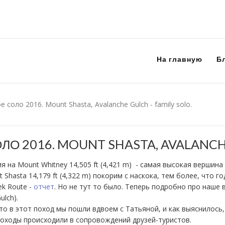
На главную
Б
 соло 2016. Mount Shasta, Avalanche Gulch - family solo.
О 2016. MOUNT SHASTA, AVALANCHE
я на Mount Whitney 14,505 ft (4,421 m) - самая высокая верши
 Shasta 14,179 ft (4,322 m) покорим с наскока, тем более, что 
ek Route -
отчет
. Но не тут то было. Теперь подробно про наше
ulch).
что в этот поход мы пошли вдвоем с Татьяной, и как выяснилось
оходы происходили в сопровождений друзей-туристов.