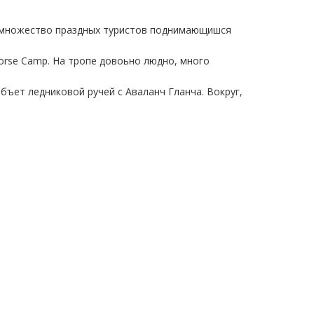
 и множество праздных туристов поднимающишся
orse Camp. На тропе довоьно людно, много
бъет ледниковой ручей с Аваланч Гланча. Вокруг,