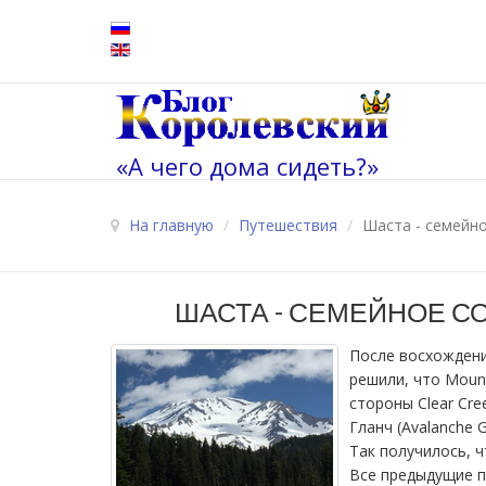
«А чего дома сидеть?»
На главную
/
Путешествия
/
Шаста - семейное
ШАСТА - СЕМЕЙНОЕ СОЛ
После восхождени
решили, что Mount
стороны Clear Cre
Гланч (Avalanche G
Так получилось, 
Все предыдущие п