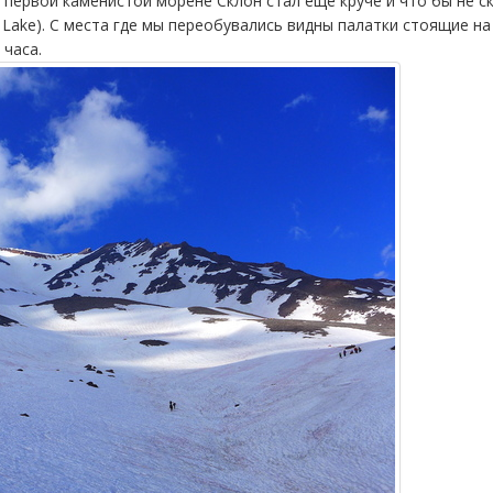
 первой каменистой морене Склон стал еще круче и что бы не с
n Lake). С места где мы переобувались видны палатки стоящие н
 часа.